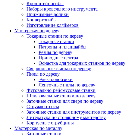
Кронштейногибы
Наборы кровельного инструмента
Прижимные ролики
Конвертогибы
Изготовление кляймеров
Мастерская по дереву
Токарные станки по дереву
Токарные станки
Патроны и планшайбы
Резцы по дереву
Приводные центра
Оснастка для токарных станков по дереву
Сверлильные станки по дереву
Пилы по дереву
Электролобзики
Ленточные пилы по дереву
Фуговально-рейсмусовые станки
Шлифовальные станки по дереву
Заточные станки для сверл по дереву
Стружкоотсосы
Заточные станки для инструментов по дереву
Литература по столярному мастерству
Корпусные струбцины
Мастерская по металлу
Заточные станки