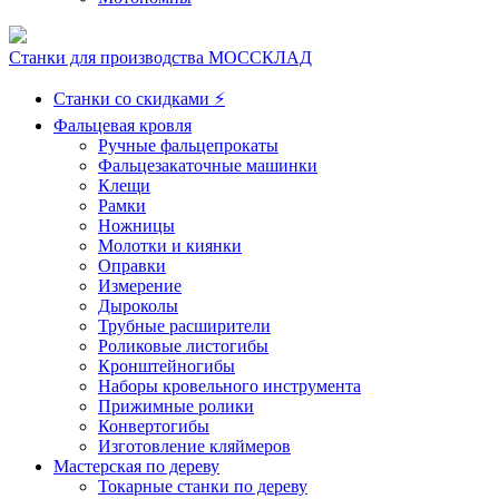
Станки для производства МОССКЛАД
Станки со скидками ⚡
Фальцевая кровля
Ручные фальцепрокаты
Фальцезакаточные машинки
Клещи
Рамки
Ножницы
Молотки и киянки
Оправки
Измерение
Дыроколы
Трубные расширители
Роликовые листогибы
Кронштейногибы
Наборы кровельного инструмента
Прижимные ролики
Конвертогибы
Изготовление кляймеров
Мастерская по дереву
Токарные станки по дереву