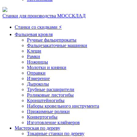
Станки для производства МОССКЛАД
Станки со скидками ⚡
Фальцевая кровля
Ручные фальцепрокаты
Фальцезакаточные машинки
Клещи
Рамки
Ножницы
Молотки и киянки
Оправки
Измерение
Дыроколы
Трубные расширители
Роликовые листогибы
Кронштейногибы
Наборы кровельного инструмента
Прижимные ролики
Конвертогибы
Изготовление кляймеров
Мастерская по дереву
Токарные станки по дереву