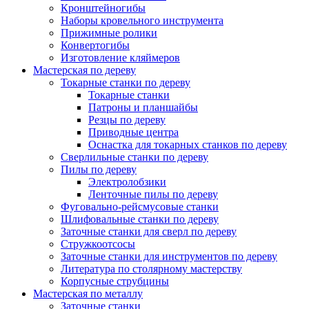
Кронштейногибы
Наборы кровельного инструмента
Прижимные ролики
Конвертогибы
Изготовление кляймеров
Мастерская по дереву
Токарные станки по дереву
Токарные станки
Патроны и планшайбы
Резцы по дереву
Приводные центра
Оснастка для токарных станков по дереву
Сверлильные станки по дереву
Пилы по дереву
Электролобзики
Ленточные пилы по дереву
Фуговально-рейсмусовые станки
Шлифовальные станки по дереву
Заточные станки для сверл по дереву
Стружкоотсосы
Заточные станки для инструментов по дереву
Литература по столярному мастерству
Корпусные струбцины
Мастерская по металлу
Заточные станки