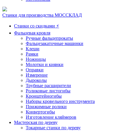
Станки для производства МОССКЛАД
Станки со скидками ⚡
Фальцевая кровля
Ручные фальцепрокаты
Фальцезакаточные машинки
Клещи
Рамки
Ножницы
Молотки и киянки
Оправки
Измерение
Дыроколы
Трубные расширители
Роликовые листогибы
Кронштейногибы
Наборы кровельного инструмента
Прижимные ролики
Конвертогибы
Изготовление кляймеров
Мастерская по дереву
Токарные станки по дереву