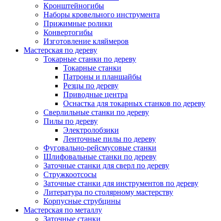
Кронштейногибы
Наборы кровельного инструмента
Прижимные ролики
Конвертогибы
Изготовление кляймеров
Мастерская по дереву
Токарные станки по дереву
Токарные станки
Патроны и планшайбы
Резцы по дереву
Приводные центра
Оснастка для токарных станков по дереву
Сверлильные станки по дереву
Пилы по дереву
Электролобзики
Ленточные пилы по дереву
Фуговально-рейсмусовые станки
Шлифовальные станки по дереву
Заточные станки для сверл по дереву
Стружкоотсосы
Заточные станки для инструментов по дереву
Литература по столярному мастерству
Корпусные струбцины
Мастерская по металлу
Заточные станки