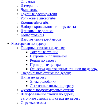
Оправки
Измерение
Дыроколы
Трубные расширители
Роликовые листогибы
Кронштейногибы
Наборы кровельного инструмента
Прижимные ролики
Конвертогибы
Изготовление кляймеров
Мастерская по дереву
Токарные станки по дереву
Токарные станки
Патроны и планшайбы
Резцы по дереву
Приводные центра
Оснастка для токарных станков по дереву
Сверлильные станки по дереву
Пилы по дереву
Электролобзики
Ленточные пилы по дереву
Фуговально-рейсмусовые станки
Шлифовальные станки по дереву
Заточные станки для сверл по дереву
Стружкоотсосы