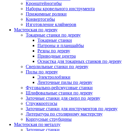
Кронштейногибы
Наборы кровельного инструмента
Прижимные ролики
Конвертогибы
Изготовление кляймеров
Мастерская по дереву
Токарные станки по дереву
Токарные станки
Патроны и планшайбы
Резцы по дереву
Приводные центра
Оснастка для токарных станков по дереву
Сверлильные станки по дереву
Пилы по дереву
Электролобзики
Ленточные пилы по дереву
Фуговально-рейсмусовые станки
Шлифовальные станки по дереву
Заточные станки для сверл по дереву
Стружкоотсосы
Заточные станки для инструментов по дереву
Литература по столярному мастерству
Корпусные струбцины
Мастерская по металлу
Заточные станки