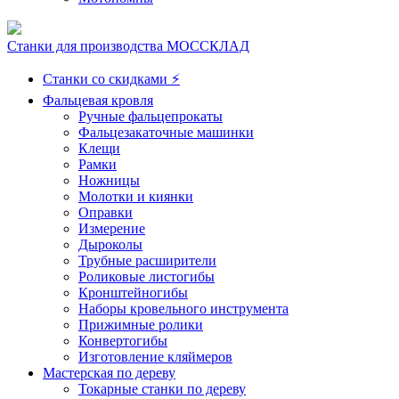
Станки для производства МОССКЛАД
Станки со скидками ⚡
Фальцевая кровля
Ручные фальцепрокаты
Фальцезакаточные машинки
Клещи
Рамки
Ножницы
Молотки и киянки
Оправки
Измерение
Дыроколы
Трубные расширители
Роликовые листогибы
Кронштейногибы
Наборы кровельного инструмента
Прижимные ролики
Конвертогибы
Изготовление кляймеров
Мастерская по дереву
Токарные станки по дереву