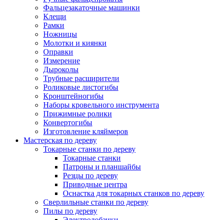
Фальцезакаточные машинки
Клещи
Рамки
Ножницы
Молотки и киянки
Оправки
Измерение
Дыроколы
Трубные расширители
Роликовые листогибы
Кронштейногибы
Наборы кровельного инструмента
Прижимные ролики
Конвертогибы
Изготовление кляймеров
Мастерская по дереву
Токарные станки по дереву
Токарные станки
Патроны и планшайбы
Резцы по дереву
Приводные центра
Оснастка для токарных станков по дереву
Сверлильные станки по дереву
Пилы по дереву
Электролобзики