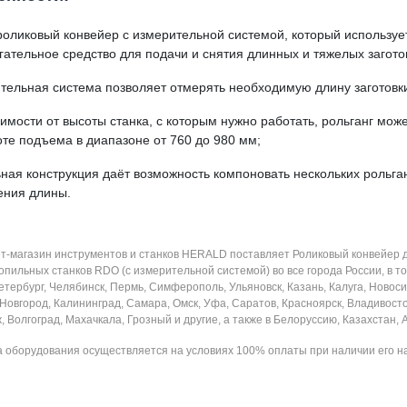
роликовый конвейер с измерительной системой, который использует
гательное средство для подачи и снятия длинных и тяжелых загото
тельная система позволяет отмерять необходимую длину заготовк
симости от высоты станка, с которым нужно работать, рольганг мож
оте подъема в диапазоне от 760 до 980 мм;
ная конструкция даёт возможность компоновать нескольких рольга
ения длины.
т-магазин инструментов и станков HERALD поставляет Роликовый конвейер 
пильных станков RDO (с измерительной системой) во все города России, в том
тербург, Челябинск, Пермь, Симферополь, Ульяновск, Казань, Калуга, Новоси
Новгород, Калининград, Самара, Омск, Уфа, Саратов, Красноярск, Владивосток
 Волгоград, Махачкала, Грозный и другие, а также в Белоруссию, Казахстан,
 оборудования осуществляется на условиях 100% оплаты при наличии его на