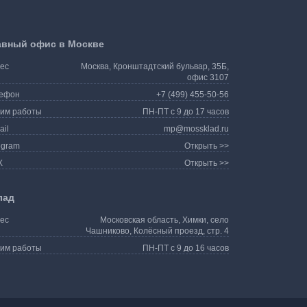
авный офис в Москве
ес
Москва, Кронштадтский бульвар, 35Б,
офис 3107
ефон
+7 (499) 455-50-56
им работы
ПН-ПТ с 9 до 17 часов
ail
mp@mossklad.ru
egram
Открыть >>
X
Открыть >>
лад
ес
Московская область, Химки, село
Чашниково, Колёсный проезд, стр. 4
им работы
ПН-ПТ с 9 до 16 часов