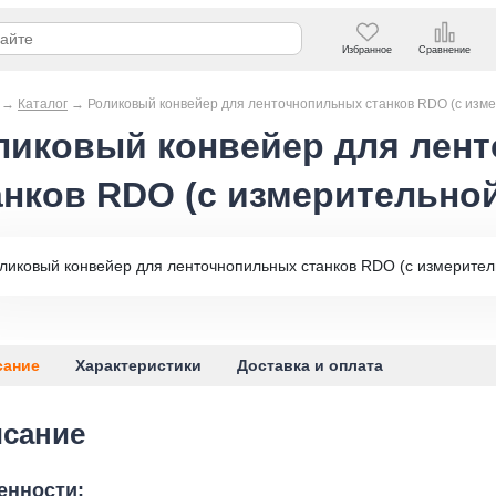
Избранное
Сравнение
→
Каталог
→
Роликовый конвейер для ленточнопильных станков RDO (с изм
ликовый конвейер для лен
анков RDO (с измерительно
сание
Характеристики
Доставка и оплата
сание
енности: