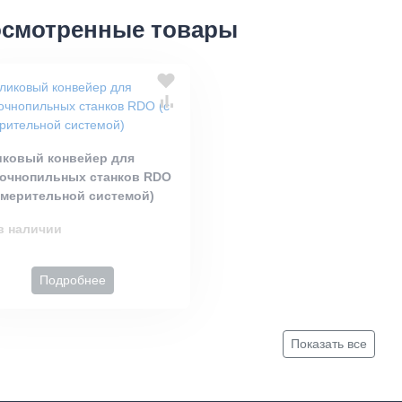
смотренные товары
иковый конвейер для
точнопильных станков RDO
змерительной системой)
в наличии
Подробнее
Показать все