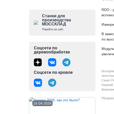
RDO - 
вспомо
Станки для
производства
МОССКЛАД
Измери
Перейти на сайт
В зави
по выс
Соцсети по
Модуль
деревообработке
увелич
Интерне
Соцсети по кровле
ленточно
Санкт-Пе
Нижний 
Воронеж,
Продажа
16.04.2026