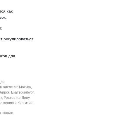
ся как
вок;
и;
ет регулироваться
нгов для
для
 числе в г. Москва,
бирск, Екатеринбург,
, Ростов-на-Дону,
 Армению и Киргизию.
 складе.