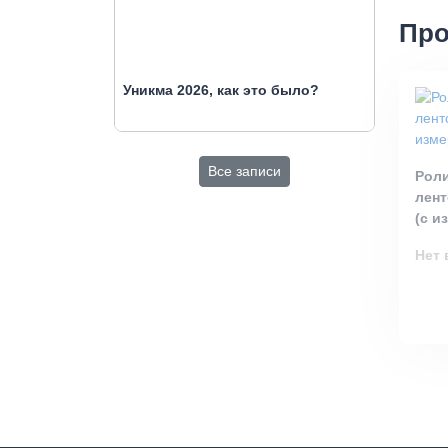
Про
Уникма 2026, как это было?
Все записи
Рол
лен
(с и
Нет 