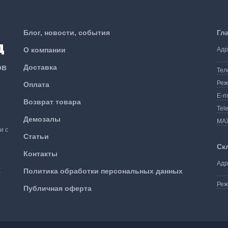
Блог, новости, события
Гл
О компании
Адр
ов
Доставка
Тел
Реж
Оплата
E-m
Возврат товара
Tel
Демозалы
MA
и с
Статьи
Ск
Контакты
Адр
К
Политика обработки персональных данных
Реж
Публичная оферта