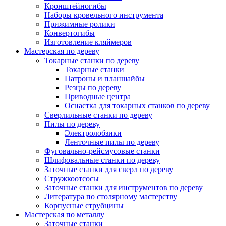
Кронштейногибы
Наборы кровельного инструмента
Прижимные ролики
Конвертогибы
Изготовление кляймеров
Мастерская по дереву
Токарные станки по дереву
Токарные станки
Патроны и планшайбы
Резцы по дереву
Приводные центра
Оснастка для токарных станков по дереву
Сверлильные станки по дереву
Пилы по дереву
Электролобзики
Ленточные пилы по дереву
Фуговально-рейсмусовые станки
Шлифовальные станки по дереву
Заточные станки для сверл по дереву
Стружкоотсосы
Заточные станки для инструментов по дереву
Литература по столярному мастерству
Корпусные струбцины
Мастерская по металлу
Заточные станки