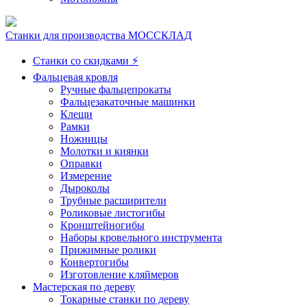
Станки для производства МОССКЛАД
Станки со скидками ⚡
Фальцевая кровля
Ручные фальцепрокаты
Фальцезакаточные машинки
Клещи
Рамки
Ножницы
Молотки и киянки
Оправки
Измерение
Дыроколы
Трубные расширители
Роликовые листогибы
Кронштейногибы
Наборы кровельного инструмента
Прижимные ролики
Конвертогибы
Изготовление кляймеров
Мастерская по дереву
Токарные станки по дереву