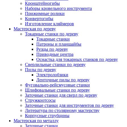
Кронштейногибы
Наборы кровельного инструмента
Прижимные ролики
Конвертогибы
Изготовление кляймеров
Мастерская по дереву
Токарные станки по дереву
Токарные станки
Патроны и планшайбы
Резцы по дереву
Приводные центра
Оснастка для токарных станков по дереву
Сверлильные станки по дереву
Пилы по дереву
Электролобзики
Ленточные пилы по дереву
Фуговально-рейсмусовые станки
Шлифовальные станки по дереву
Заточные станки для сверл по дереву
Стружкоотсосы
Заточные станки для инструментов по дереву
Литература по столярному мастерству
Корпусные струбцины
Мастерская по металлу
Заточные станки