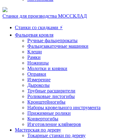
Станки для производства МОССКЛАД
Станки со скидками ⚡
Фальцевая кровля
Ручные фальцепрокаты
Фальцезакаточные машинки
Клещи
Рамки
Ножницы
Молотки и киянки
Оправки
Измерение
Дыроколы
Трубные расширители
Роликовые листогибы
Кронштейногибы
Наборы кровельного инструмента
Прижимные ролики
Конвертогибы
Изготовление кляймеров
Мастерская по дереву
Токарные станки по дереву