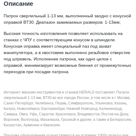
Описание
Патрон сверлильный 1-13 мм, выполненный заодно с конусной
оправкой BT30. Диапазон зажимаемых размеров: 1-13мм;
Высокая точность изготовления позволяет использовать на
станках с ЧПУ с соответствующим конусом в шпинделе.
Конусная оправка имеет специальный паз под захват
манипулятора, а в хвостовике выполнено резьбовое отверстие
под штревель. Исполнение патрона, как одно целое с
оправкой, минимизирует возможные биения от промежуточных
переходов при посадке патрона.
Интернет-магазин инструментов и станков HERALD поставляет Патрон
сверлильный 1-13 мм, BT30 во все города России, в том числе в г. Москва,
Санкт-Петербург, Челябинск, Пермь, Симферополь, Ульяновск, Казань,
Калуга, Новосибирск, Екатеринбург, Нижний Новгород, Калининград,
Самара, Омск, Уфа, Саратов, Красноярск, Владивосток, Ростов-на-Дону,
Воронеж, Волгоград, Махачкала, Грозный и другие, а также в Белоруссию,
Казахстан, Армению и Киргизию.
Продажа оборудования осуществляется на условиях 100% оплаты при