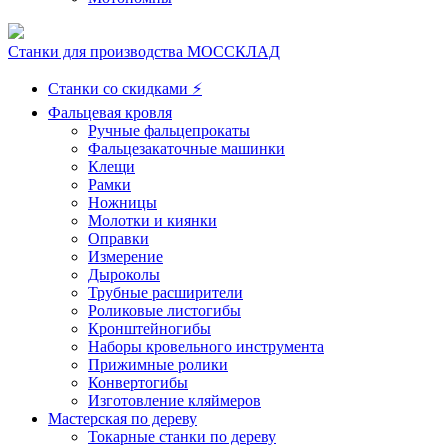
Станки для производства МОССКЛАД
Станки со скидками ⚡
Фальцевая кровля
Ручные фальцепрокаты
Фальцезакаточные машинки
Клещи
Рамки
Ножницы
Молотки и киянки
Оправки
Измерение
Дыроколы
Трубные расширители
Роликовые листогибы
Кронштейногибы
Наборы кровельного инструмента
Прижимные ролики
Конвертогибы
Изготовление кляймеров
Мастерская по дереву
Токарные станки по дереву