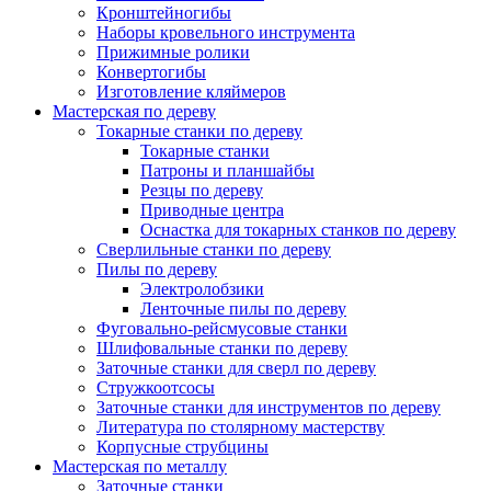
Кронштейногибы
Наборы кровельного инструмента
Прижимные ролики
Конвертогибы
Изготовление кляймеров
Мастерская по дереву
Токарные станки по дереву
Токарные станки
Патроны и планшайбы
Резцы по дереву
Приводные центра
Оснастка для токарных станков по дереву
Сверлильные станки по дереву
Пилы по дереву
Электролобзики
Ленточные пилы по дереву
Фуговально-рейсмусовые станки
Шлифовальные станки по дереву
Заточные станки для сверл по дереву
Стружкоотсосы
Заточные станки для инструментов по дереву
Литература по столярному мастерству
Корпусные струбцины
Мастерская по металлу
Заточные станки