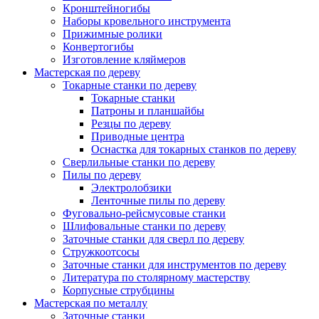
Кронштейногибы
Наборы кровельного инструмента
Прижимные ролики
Конвертогибы
Изготовление кляймеров
Мастерская по дереву
Токарные станки по дереву
Токарные станки
Патроны и планшайбы
Резцы по дереву
Приводные центра
Оснастка для токарных станков по дереву
Сверлильные станки по дереву
Пилы по дереву
Электролобзики
Ленточные пилы по дереву
Фуговально-рейсмусовые станки
Шлифовальные станки по дереву
Заточные станки для сверл по дереву
Стружкоотсосы
Заточные станки для инструментов по дереву
Литература по столярному мастерству
Корпусные струбцины
Мастерская по металлу
Заточные станки