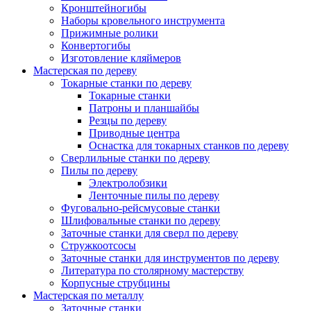
Кронштейногибы
Наборы кровельного инструмента
Прижимные ролики
Конвертогибы
Изготовление кляймеров
Мастерская по дереву
Токарные станки по дереву
Токарные станки
Патроны и планшайбы
Резцы по дереву
Приводные центра
Оснастка для токарных станков по дереву
Сверлильные станки по дереву
Пилы по дереву
Электролобзики
Ленточные пилы по дереву
Фуговально-рейсмусовые станки
Шлифовальные станки по дереву
Заточные станки для сверл по дереву
Стружкоотсосы
Заточные станки для инструментов по дереву
Литература по столярному мастерству
Корпусные струбцины
Мастерская по металлу
Заточные станки