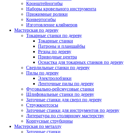
Кронштейногибы
Наборы кровельного инструмента
Прижимные ролики
Конвертогибы
Изготовление кляймеров
Мастерская по дереву
Токарные станки по дереву
Токарные станки
Патроны и планшайбы
Резцы по дереву
Приводные центра
Оснастка для токарных станков по дереву
Сверлильные станки по дереву
Пилы по дереву
Электролобзики
Ленточные пилы по дереву
Фуговально-рейсмусовые станки
Шлифовальные станки по дереву
Заточные станки для сверл по дереву
Стружкоотсосы
Заточные станки для инструментов по дереву
Литература по столярному мастерству
Корпусные струбцины
Мастерская по металлу
Заточные станки