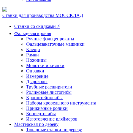
Станки для производства МОССКЛАД
Станки со скидками ⚡
Фальцевая кровля
Ручные фальцепрокаты
Фальцезакаточные машинки
Клещи
Рамки
Ножницы
Молотки и киянки
Оправки
Измерение
Дыроколы
Трубные расширители
Роликовые листогибы
Кронштейногибы
Наборы кровельного инструмента
Прижимные ролики
Конвертогибы
Изготовление кляймеров
Мастерская по дереву
Токарные станки по дереву