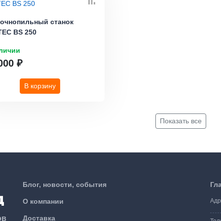
точнопильный станок
EC BS 250
личии
000 ₽
В корзину
Показать все
Блог, новости, события
Гл
О компании
Адр
ов
Доставка