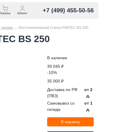
+7 (499) 455-50-56
Корзина
Кабинет
 дереву
→
Ленточнопильный станок FABTEC BS 250
TEC BS 250
В наличии
39 045 ₽
-10%
35 000 ₽
Доставка по РФ
от 2
(ПВЗ)
д.
Самовывоз со
от 1
склада
д.
В корзину