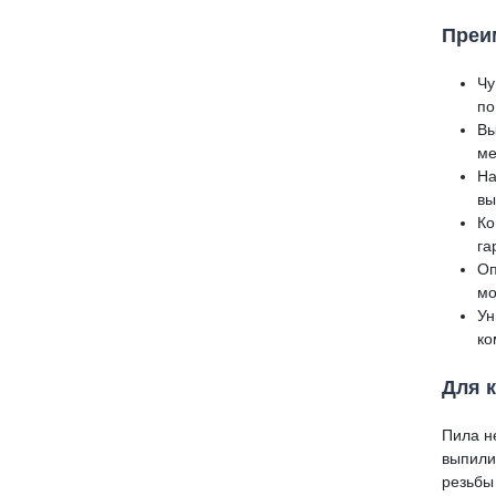
Преи
Чу
по
Вы
ме
На
вы
Ко
га
Оп
мо
Ун
ко
Для к
Пила н
выпили
резьбы