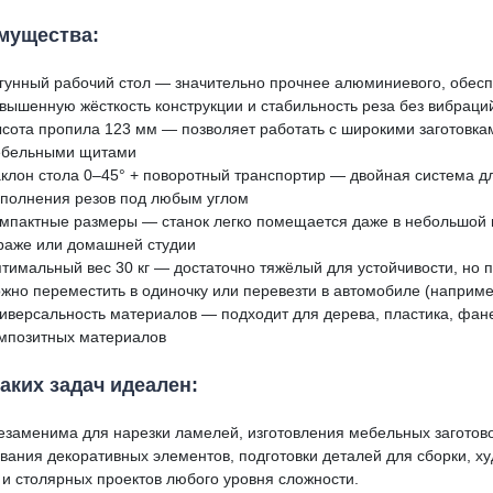
мущества:
гунный рабочий стол — значительно прочнее алюминиевого, обес
вышенную жёсткость конструкции и стабильность реза без вибраци
сота пропила 123 мм — позволяет работать с широкими заготовка
бельными щитами
клон стола 0–45° + поворотный транспортир — двойная система дл
полнения резов под любым углом
мпактные размеры — станок легко помещается даже в небольшой 
раже или домашней студии
тимальный вес 30 кг — достаточно тяжёлый для устойчивости, но 
жно переместить в одиночку или перевезти в автомобиле (наприме
иверсальность материалов — подходит для дерева, пластика, фа
мпозитных материалов
аких задач идеален:
езаменима для нарезки ламелей, изготовления мебельных заготово
вания декоративных элементов, подготовки деталей для сборки, х
 и столярных проектов любого уровня сложности.