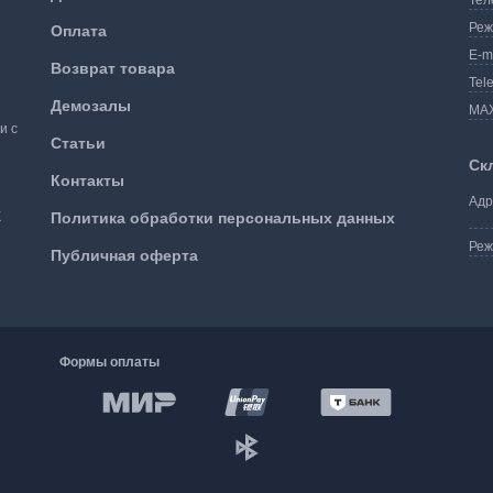
Тел
Реж
Оплата
E-m
Возврат товара
Tel
Демозалы
MA
и с
Статьи
Ск
Контакты
Адр
К
Политика обработки персональных данных
Реж
Публичная оферта
Формы оплаты