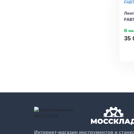
Лен
FABT
В на
35 
Интернет-магазин инструментов и станк