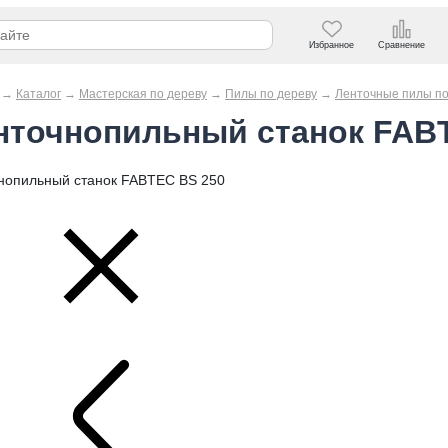
Избранное
Сравнение
→
Каталог
→
Мастерская по дереву
→
Пилы по дереву
→
Ленточные пилы по
нточнопильный станок FAB
нопильный станок FABTEC BS 250