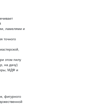
печивает
й
ми, ламелями и
я точного
мастерской,
при этом пилу
р, на дачу)
неры, МДФ и
к, фигурного
удожественной