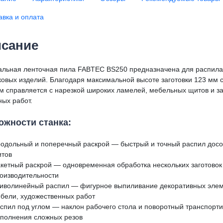
авка и оплата
сание
альная ленточная пила FABTEC BS250 предназначена для распила
ковых изделий. Благодаря максимальной высоте заготовки 123 мм с
м справляется с нарезкой широких ламелей, мебельных щитов и за
ных работ.
ожности станка:
одольный и поперечный раскрой — быстрый и точный распил досок
тов
кетный раскрой — одновременная обработка нескольких заготово
оизводительности
иволинейный распил — фигурное выпиливание декоративных элем
бели, художественных работ
спил под углом — наклон рабочего стола и поворотный транспорти
полнения сложных резов