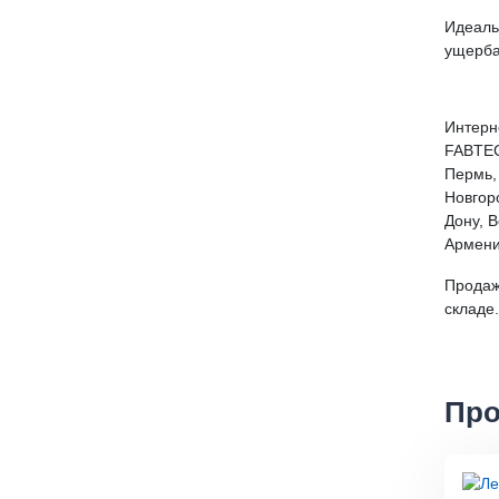
Идеаль
ущерба
Интерн
FABTEC 
Пермь,
Новгор
Дону, В
Армени
Продаж
складе.
Про