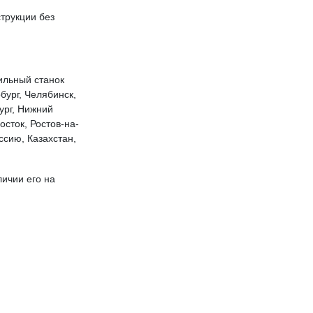
трукции без
ильный станок
бург, Челябинск,
ург, Нижний
сток, Ростов-на-
ссию, Казахстан,
ичии его на