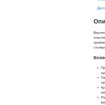
Дост
Опи
Вертик
пласти
пробле
столяр
Возм
Пр
щи
Па
пр
Кр
ме
Ра
вы