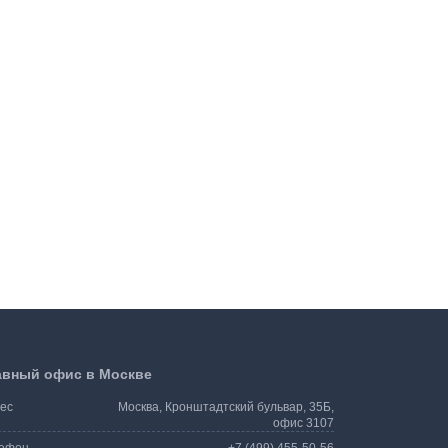
авный офис в Москве
ес
Москва, Кронштадтский бульвар, 35Б,
офис 3107