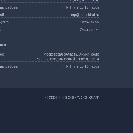
ефон
+7 (499) 455-50-56
им работы
ПН-ПТ с 9 до 17 часов
ail
mp@mossklad.ru
egram
Открыть >>
X
Открыть >>
лад
ес
Московская область, Химки, село
Чашниково, Колёсный проезд, стр. 4
им работы
ПН-ПТ с 9 до 16 часов
©
2006-2026 ООО "МОССКЛАД"