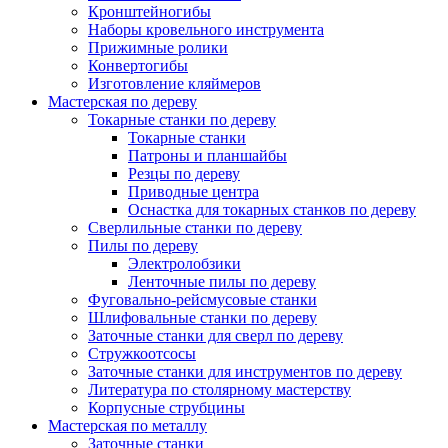
Кронштейногибы
Наборы кровельного инструмента
Прижимные ролики
Конвертогибы
Изготовление кляймеров
Мастерская по дереву
Токарные станки по дереву
Токарные станки
Патроны и планшайбы
Резцы по дереву
Приводные центра
Оснастка для токарных станков по дереву
Сверлильные станки по дереву
Пилы по дереву
Электролобзики
Ленточные пилы по дереву
Фуговально-рейсмусовые станки
Шлифовальные станки по дереву
Заточные станки для сверл по дереву
Стружкоотсосы
Заточные станки для инструментов по дереву
Литература по столярному мастерству
Корпусные струбцины
Мастерская по металлу
Заточные станки