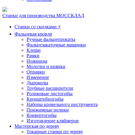
Станки для производства МОССКЛАД
Станки со скидками ⚡
Фальцевая кровля
Ручные фальцепрокаты
Фальцезакаточные машинки
Клещи
Рамки
Ножницы
Молотки и киянки
Оправки
Измерение
Дыроколы
Трубные расширители
Роликовые листогибы
Кронштейногибы
Наборы кровельного инструмента
Прижимные ролики
Конвертогибы
Изготовление кляймеров
Мастерская по дереву
Токарные станки по дереву