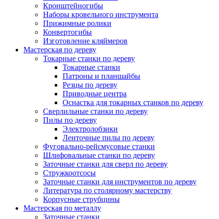
Кронштейногибы
Наборы кровельного инструмента
Прижимные ролики
Конвертогибы
Изготовление кляймеров
Мастерская по дереву
Токарные станки по дереву
Токарные станки
Патроны и планшайбы
Резцы по дереву
Приводные центра
Оснастка для токарных станков по дереву
Сверлильные станки по дереву
Пилы по дереву
Электролобзики
Ленточные пилы по дереву
Фуговально-рейсмусовые станки
Шлифовальные станки по дереву
Заточные станки для сверл по дереву
Стружкоотсосы
Заточные станки для инструментов по дереву
Литература по столярному мастерству
Корпусные струбцины
Мастерская по металлу
Заточные станки