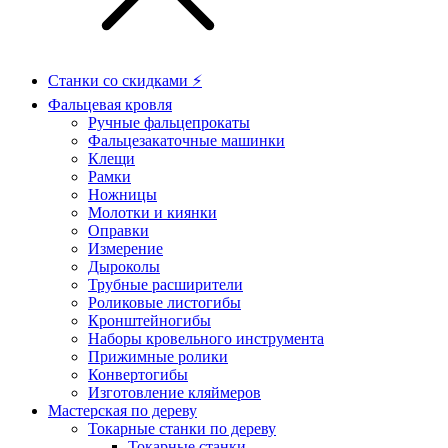
Станки со скидками ⚡
Фальцевая кровля
Ручные фальцепрокаты
Фальцезакаточные машинки
Клещи
Рамки
Ножницы
Молотки и киянки
Оправки
Измерение
Дыроколы
Трубные расширители
Роликовые листогибы
Кронштейногибы
Наборы кровельного инструмента
Прижимные ролики
Конвертогибы
Изготовление кляймеров
Мастерская по дереву
Токарные станки по дереву
Токарные станки