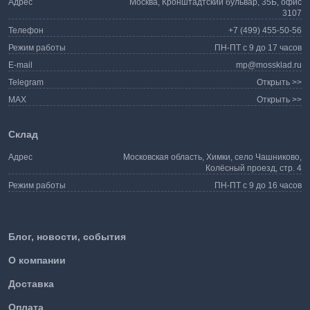
Адрес
Москва, Кронштадтский бульвар, 35Б, офис
3107
Телефон
+7 (499) 455-50-56
Режим работы
ПН-ПТ с 9 до 17 часов
E-mail
mp@mossklad.ru
Telegram
Открыть >>
MAX
Открыть >>
Склад
Адрес
Московская область, Химки, село Чашниково,
Колёсный проезд, стр. 4
Режим работы
ПН-ПТ с 9 до 16 часов
Блог, новости, события
О компании
Доставка
Оплата