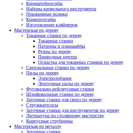
Кронштейногибы
Наборы кровельного инструмента
Прижимные ролики
Конвертогибы
Изготовление кляймеров
Мастерская по дереву
Токарные станки по дереву
Токарные станки
Патроны и планшайбы
Резцы по дереву
Приводные центра
Оснастка для токарных станков по дереву
Сверлильные станки по дереву
Пилы по дереву
Электролобзики
Ленточные пилы по дереву
Фуговально-рейсмусовые станки
Шлифовальные станки по дереву
Заточные станки для сверл по дереву
Стружкоотсосы
Заточные станки для инструментов по дереву
Литература по столярному мастерству
Корпусные струбцины
Мастерская по металлу
Заточные станки