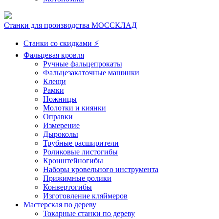
Станки для производства МОССКЛАД
Станки со скидками ⚡
Фальцевая кровля
Ручные фальцепрокаты
Фальцезакаточные машинки
Клещи
Рамки
Ножницы
Молотки и киянки
Оправки
Измерение
Дыроколы
Трубные расширители
Роликовые листогибы
Кронштейногибы
Наборы кровельного инструмента
Прижимные ролики
Конвертогибы
Изготовление кляймеров
Мастерская по дереву
Токарные станки по дереву