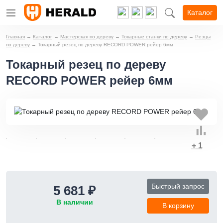
Каталог
Главная
→
Каталог
→
Мастерская по дереву
→
Токарные станки по дереву
→
Резцы
по дереву
→
Токарный резец по дереву RECORD POWER рейер 6мм
Токарный резец по дереву
RECORD POWER рейер 6мм
+ 1
Быстрый запрос
5 681 ₽
В наличии
В корзину