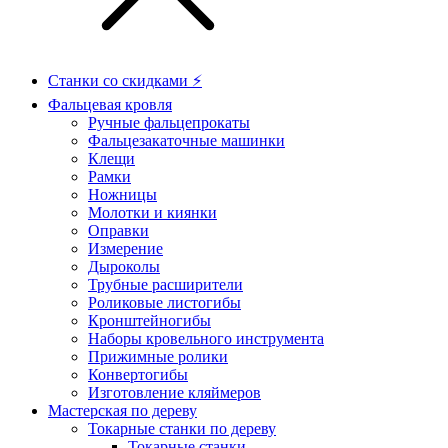
Станки со скидками ⚡
Фальцевая кровля
Ручные фальцепрокаты
Фальцезакаточные машинки
Клещи
Рамки
Ножницы
Молотки и киянки
Оправки
Измерение
Дыроколы
Трубные расширители
Роликовые листогибы
Кронштейногибы
Наборы кровельного инструмента
Прижимные ролики
Конвертогибы
Изготовление кляймеров
Мастерская по дереву
Токарные станки по дереву
Токарные станки