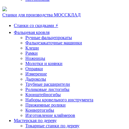
Станки для производства МОССКЛАД
Станки со скидками ⚡
Фальцевая кровля
Ручные фальцепрокаты
Фальцезакаточные машинки
Клещи
Рамки
Ножницы
Молотки и киянки
Оправки
Измерение
Дыроколы
Трубные расширители
Роликовые листогибы
Кронштейногибы
Наборы кровельного инструмента
Прижимные ролики
Конвертогибы
Изготовление кляймеров
Мастерская по дереву
Токарные станки по дереву