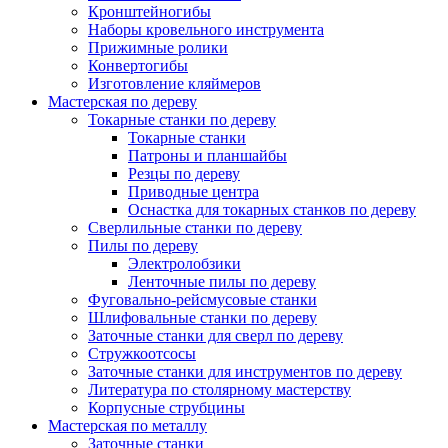
Кронштейногибы
Наборы кровельного инструмента
Прижимные ролики
Конвертогибы
Изготовление кляймеров
Мастерская по дереву
Токарные станки по дереву
Токарные станки
Патроны и планшайбы
Резцы по дереву
Приводные центра
Оснастка для токарных станков по дереву
Сверлильные станки по дереву
Пилы по дереву
Электролобзики
Ленточные пилы по дереву
Фуговально-рейсмусовые станки
Шлифовальные станки по дереву
Заточные станки для сверл по дереву
Стружкоотсосы
Заточные станки для инструментов по дереву
Литература по столярному мастерству
Корпусные струбцины
Мастерская по металлу
Заточные станки