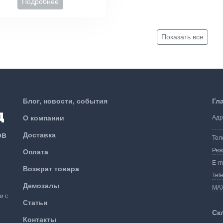
Подробнее
Показать все
Блог, новости, события
Гл
О компании
Адр
ов
Доставка
Тел
Реж
Оплата
E-m
Возврат товара
Tel
Демозалы
MA
и с
Статьи
Ск
Контакты