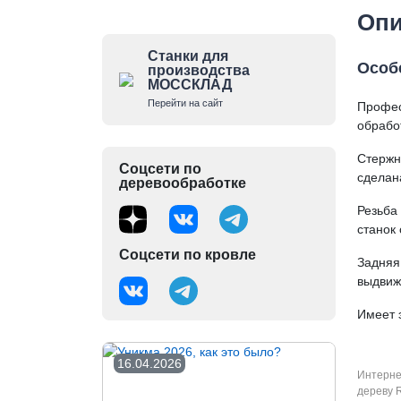
Опи
Станки для
Особ
производства
МОССКЛАД
Перейти на сайт
Профес
обрабо
Стержн
Соцсети по
сделан
деревообработке
Резьба
станок
Соцсети по кровле
Задняя
выдвиж
Имеет 
16.04.2026
Интерне
дереву R