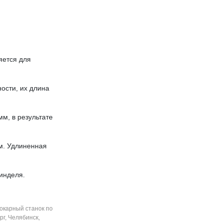
яется для
ости, их длина
м, в результате
м. Удлиненная
инделя.
окарный станок по
рг, Челябинск,