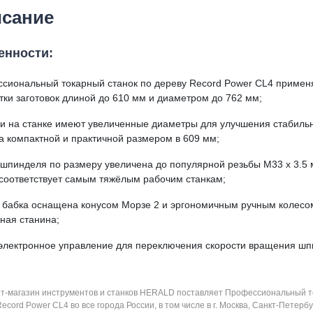
сание
енности:
сиональный токарный станок по дереву Record Power CL4 примен
тки заготовок длиной до 610 мм и диаметром до 762 мм;
и на станке имеют увеличенные диаметры для улучшения стабильн
а компактной и практичной размером в 609 мм;
 шпинделя по размеру увеличена до популярной резьбы M33 x 3.5 м
 соответствует самым тяжёлым рабочим станкам;
 бабка оснащена конусом Морзе 2 и эргономичным ручным колесо
ная станина;
электронное управление для переключения скорости вращения шп
т-магазин инструментов и станков HERALD поставляет Профессиональный т
ecord Power CL4 во все города России, в том числе в г. Москва, Санкт-Петербу