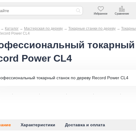
Избранное
Сравнение
→
Каталог
→
Мастерская по дереву
→
Токарные станки по дереву
→
Токарны
Record Power CL4
офессиональный токарный 
cord Power CL4
сание
Характеристики
Доставка и оплата