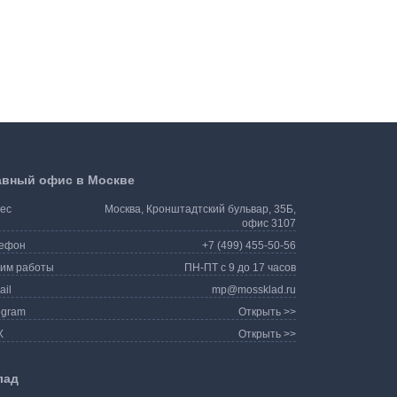
авный офис в Москве
ес
Москва, Кронштадтский бульвар, 35Б,
офис 3107
ефон
+7 (499) 455-50-56
им работы
ПН-ПТ с 9 до 17 часов
ail
mp@mossklad.ru
egram
Открыть >>
X
Открыть >>
лад