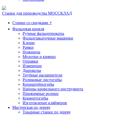
Станки для производства МОССКЛАД
Станки со скидками ⚡
Фальцевая кровля
Ручные фальцепрокаты
Фальцезакаточные машинки
Клещи
Рамки
Ножницы
Молотки и киянки
Оправки
Измерение
Дыроколы
Трубные расширители
Роликовые листогибы
Кронштейногибы
Наборы кровельного инструмента
Прижимные ролики
Конвертогибы
Изготовление кляймеров
Мастерская по дереву
Токарные станки по дереву