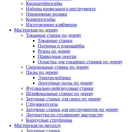
Кронштейногибы
Наборы кровельного инструмента
Прижимные ролики
Конвертогибы
Изготовление кляймеров
Мастерская по дереву
Токарные станки по дереву
Токарные станки
Патроны и планшайбы
Резцы по дереву
Приводные центра
Оснастка для токарных станков по дереву
Сверлильные станки по дереву
Пилы по дереву
Электролобзики
Ленточные пилы по дереву
Фуговально-рейсмусовые станки
Шлифовальные станки по дереву
Заточные станки для сверл по дереву
Стружкоотсосы
Заточные станки для инструментов по дереву
Литература по столярному мастерству
Корпусные струбцины
Мастерская по металлу
Заточные станки