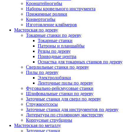
Кронштейногибы
Наборы кровельного инструмента
Прижимные ролики
Конвертогибы
Изготовление кляймеров
Мастерская по дереву
Токарные станки по дереву
Токарные станки
Патроны и планшайбы
Резцы по дереву
Приводные центра
Оснастка для токарных станков по дереву
Сверлильные станки по дереву
Пилы по дереву
Электролобзики
Ленточные пилы по дереву
Фуговально-рейсмусовые станки
Шлифовальные станки по дереву
Заточные станки для сверл по дереву
Стружкоотсосы
Заточные станки для инструментов по дереву
Литература по столярному мастерству
Корпусные струбцины
Мастерская по металлу
Заточные станки