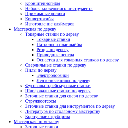
Кронштейногибы
Наборы кровельного инструмента
Прижимные ролики
Конвертогибы
Изготовление кляймеров
Мастерская по дереву
Токарные станки по дереву
Токарные станки
Патроны и планшайбы
Резцы по дереву
Приводные центра
Оснастка для токарных станков по дереву
Сверлильные станки по дереву
Пилы по дереву
Электролобзики
Ленточные пилы по дереву
Фуговально-рейсмусовые станки
Шлифовальные станки по дереву
Заточные станки для сверл по дереву
Стружкоотсосы
Заточные станки для инструментов по дереву
Литература по столярному мастерству
Корпусные струбцины
Мастерская по металлу
Заточные станки