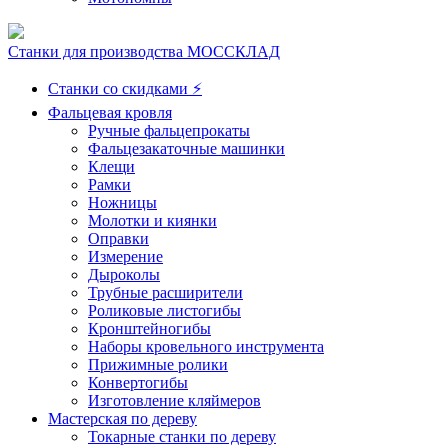
Станки для производства МОССКЛАД
Станки со скидками ⚡
Фальцевая кровля
Ручные фальцепрокаты
Фальцезакаточные машинки
Клещи
Рамки
Ножницы
Молотки и киянки
Оправки
Измерение
Дыроколы
Трубные расширители
Роликовые листогибы
Кронштейногибы
Наборы кровельного инструмента
Прижимные ролики
Конвертогибы
Изготовление кляймеров
Мастерская по дереву
Токарные станки по дереву